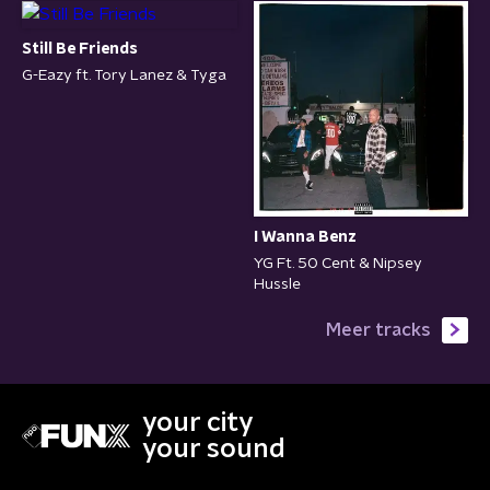
Still Be Friends
G-Eazy ft. Tory Lanez & Tyga
I Wanna Benz
YG Ft. 50 Cent & Nipsey
Hussle
Meer tracks
your city
your sound