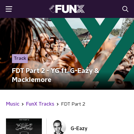
Track
FDT Part 2 - YG ft. G-Eazy &
Macklemore
Music
FunX Tracks
FDT Part 2
G-Eazy