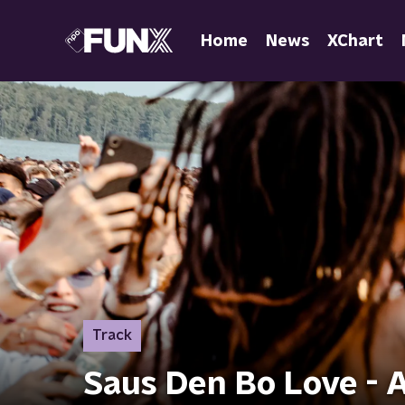
Home
News
XChart
Track
Saus Den Bo Love - A