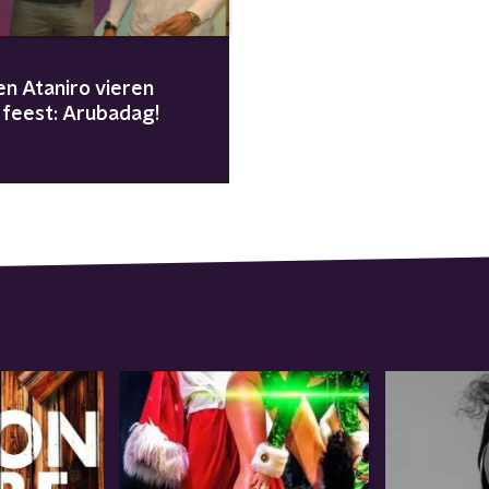
en Ataniro vieren
 feest: Arubadag!