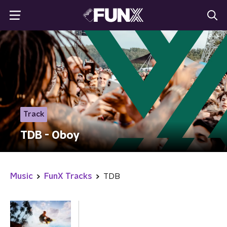
Track
TDB - Oboy
Music
FunX Tracks
TDB