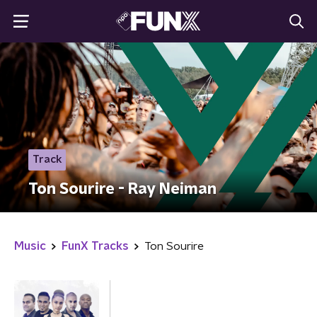
Track
Ton Sourire - Ray Neiman
Music
FunX Tracks
Ton Sourire