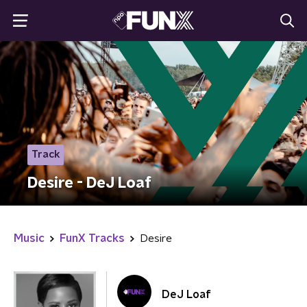
Track
Desire - DeJ Loaf
Music
FunX Tracks
Desire
DeJ Loaf