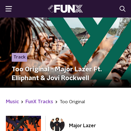
Track
Too Original - Major Lazer Ft.
Elliphant & Jovi Rockwell
Music
FunX Tracks
Too Original
Major Lazer