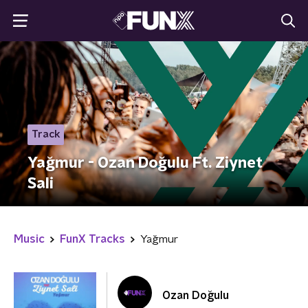
Track
Yağmur - Ozan Doğulu Ft. Ziynet
Sali
Music
FunX Tracks
Yağmur
Ozan Doğulu