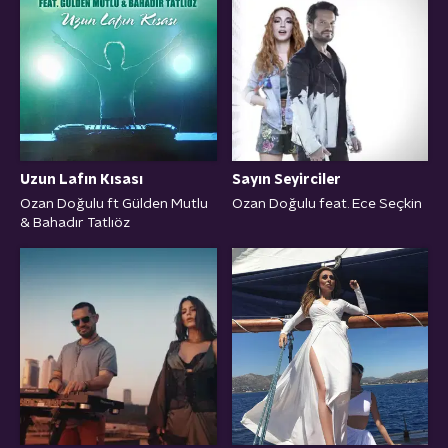
Uzun Lafın Kısası
Sayın Seyirciler
Ozan Doğulu ft Gülden Mutlu
Ozan Doğulu feat. Ece Seçkin
& Bahadır Tatlıöz