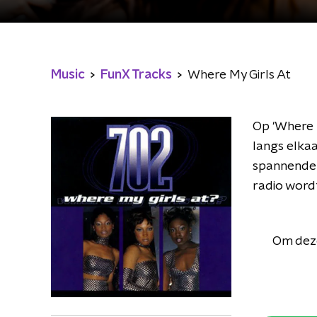
Music
FunX Tracks
Where My Girls At
Op 'Where 
langs elka
spannender
radio wordt
Om deze