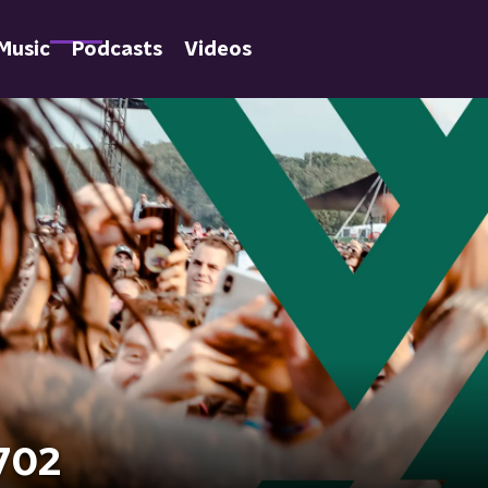
Music
Podcasts
Videos
 702