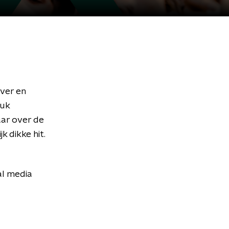
ver en
tuk
aar over de
k dikke hit.
al media