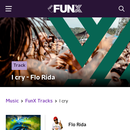
Track
I cry - Flo Rida
Music
FunX Tracks
I cry
Flo Rida