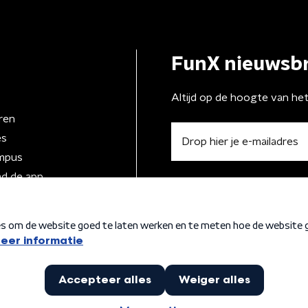
FunX nieuwsbr
Altijd op de hoogte van he
ren
es
mpus
d de app