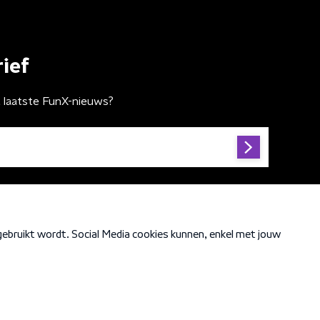
ief
t laatste FunX-nieuws?
Cookiebeleid