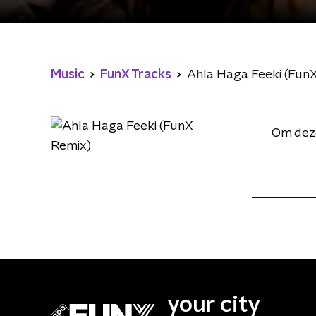
Music
FunX Tracks
Ahla Haga Feeki (Fun
Om deze
your city