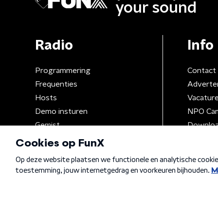
your sound
Radio
Info
Programmering
Contact
Frequenties
Adverte
Hosts
Vacatur
Demo insturen
NPO Ca
Gemist
Downloa
Algemene voorwaarden
Privacybeleid