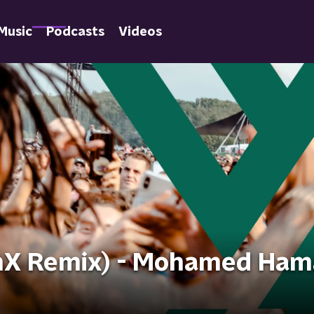
Music
Podcasts
Videos
unX Remix) - Mohamed Ham