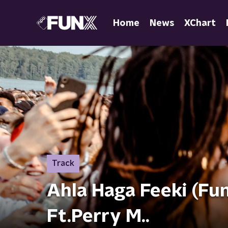
Home
News
XChart
Track
Ahla Haga Feeki (F
Ft.Perry M..