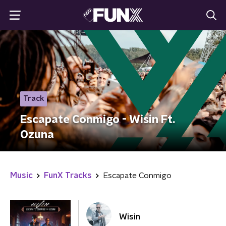
Track
Escapate Conmigo - Wisin Ft.
Ozuna
Music
FunX Tracks
Escapate Conmigo
Wisin