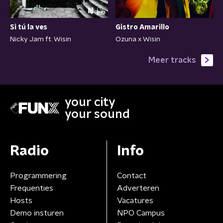
Si tú la ves
Gistro Amarillo
Nicky Jam ft. Wisin
Ozuna x Wisin
Meer tracks
your city
your sound
Radio
Info
Programmering
Contact
Frequenties
Adverteren
Hosts
Vacatures
Demo insturen
NPO Campus