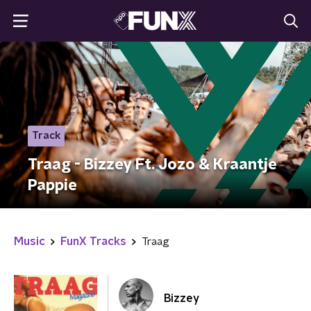
Track
Traag - Bizzey Ft. Jozo & Kraantje
Pappie
Music
FunX Tracks
Traag
Bizzey