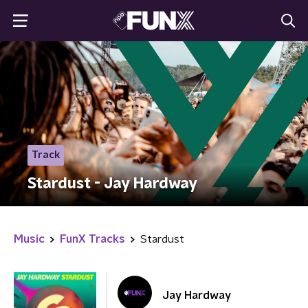
Track
Stardust - Jay Hardway
Music
FunX Tracks
Stardust
Jay Hardway