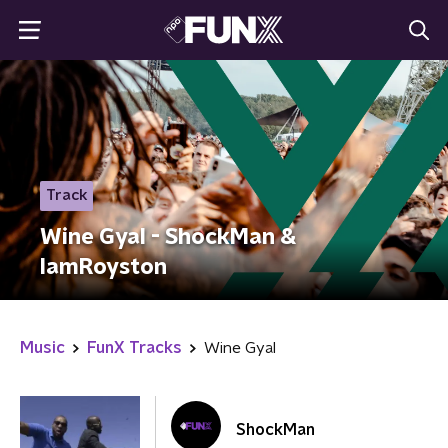
Track
Wine Gyal - ShockMan &
IamRoyston
Music
FunX Tracks
Wine Gyal
ShockMan