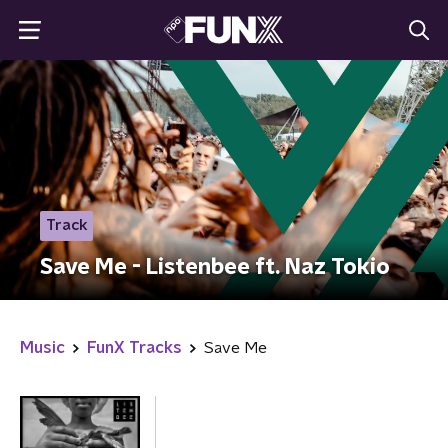
Track
Save Me - Listenbee ft. Naz Tokio
Music
FunX Tracks
Save Me