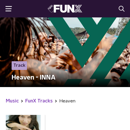
Track
Heaven - INNA
Music
FunX Tracks
Heaven