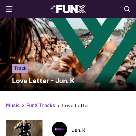
Track
Love Letter - Jun. K
Music
FunX Tracks
Love Letter
Jun. K