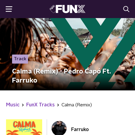
Track
Calma (Remix) - Pedro Capó Ft.
Farruko
Music
FunX Tracks
Calma (Remix)
Farruko