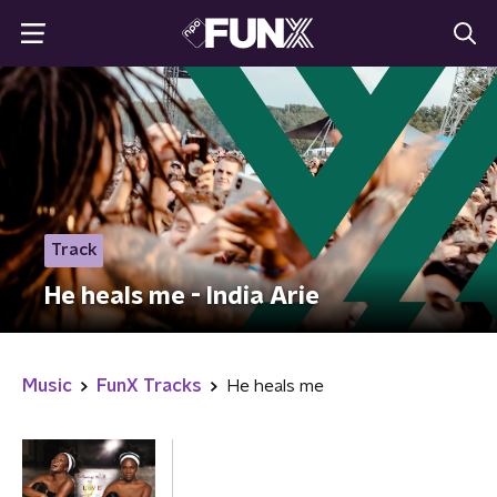
Track
He heals me - India Arie
Music
FunX Tracks
He heals me