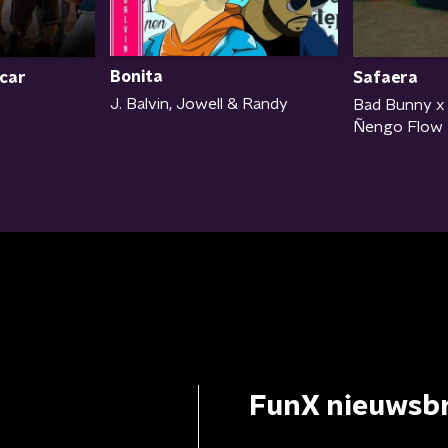
Bonita
Safaera
car
J. Balvin, Jowell & Randy
Bad Bunny x 
Ñengo Flow
FunX nieuwsbr