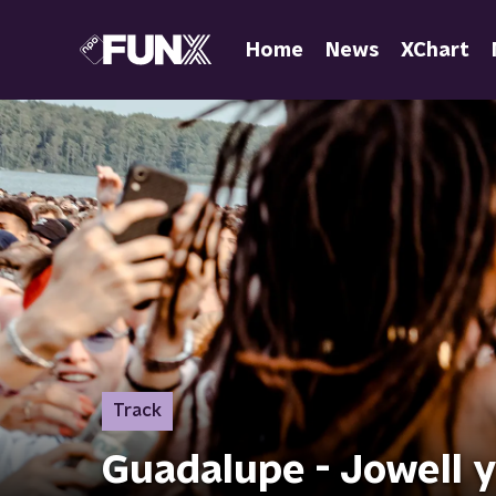
Home
News
XChart
Track
Guadalupe - Jowell 