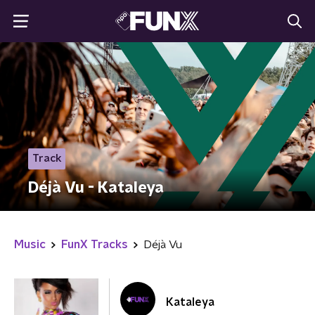
Track
Déjà Vu - Kataleya
Music
FunX Tracks
Déjà Vu
Kataleya