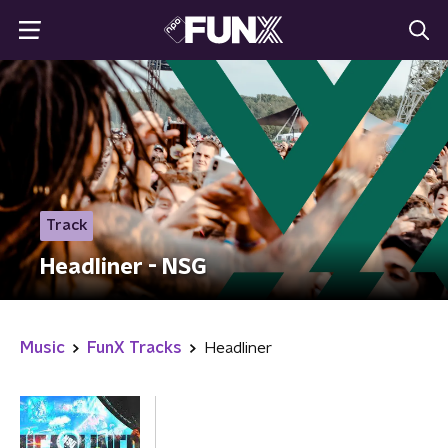
Track
Headliner - NSG
Music
FunX Tracks
Headliner