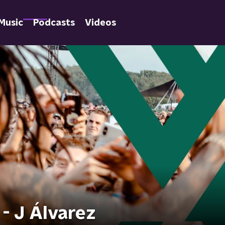
Music
Podcasts
Videos
- J Álvarez