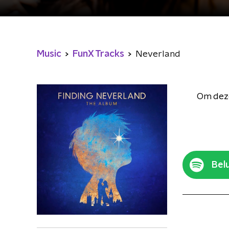
Music
FunX Tracks
Neverland
Om deze
Belu