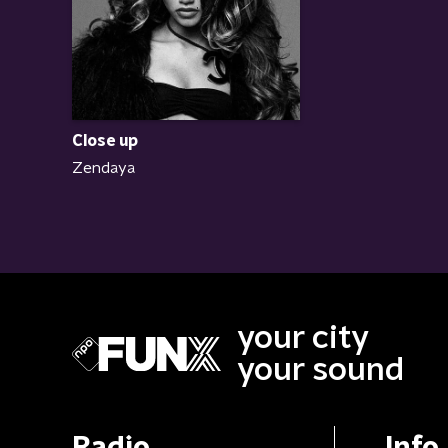
Close up
Zendaya
your city
your sound
Radio
Info