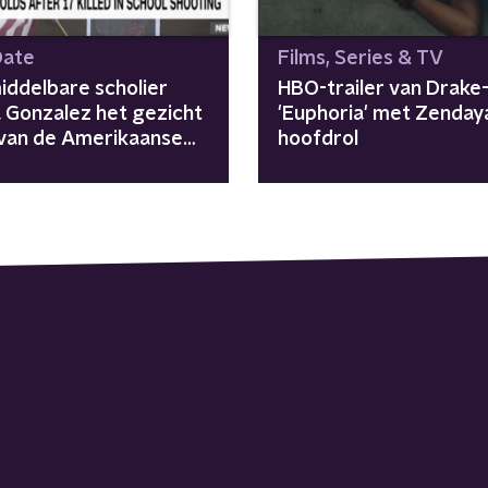
Date
Films, Series & TV
iddelbare scholier
HBO-trailer van Drake-
Gonzalez het gezicht
'Euphoria' met Zendaya
van de Amerikaanse
hoofdrol
vuurwapencampagne