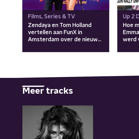
Films, Series & TV
Up 2 
Zendaya en Tom Holland
Hoe m
vertellen aan FunX in
Emma 
Amsterdam over de nieuwe
werd 
Spider-Man-film
anti-
Meer tracks