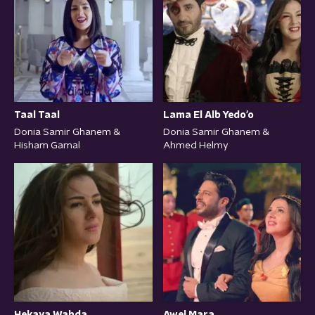
Lama El Alb Yedo'o
Taal Taal
Donia Samir Ghanem &
Donia Samir Ghanem &
Ahmed Helmy
Hisham Gamal