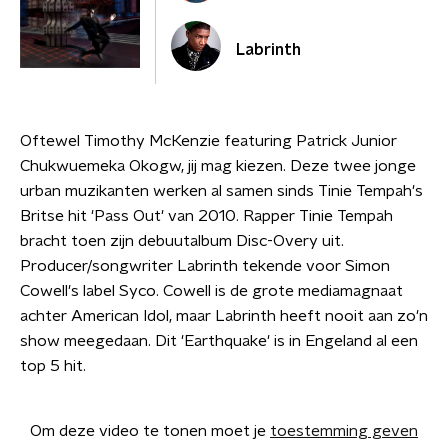
Labrinth
Oftewel Timothy McKenzie featuring Patrick Junior
Chukwuemeka Okogw, jij mag kiezen. Deze twee jonge
urban muzikanten werken al samen sinds Tinie Tempah's
Britse hit 'Pass Out' van 2010. Rapper Tinie Tempah
bracht toen zijn debuutalbum Disc-Overy uit.
Producer/songwriter Labrinth tekende voor Simon
Cowell's label Syco. Cowell is de grote mediamagnaat
achter American Idol, maar Labrinth heeft nooit aan zo'n
show meegedaan. Dit 'Earthquake' is in Engeland al een
top 5 hit.
Om deze video te tonen moet je
toestemming geven