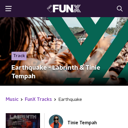
Track
Earthquake - Labrinth & Tinie
Tempah
Music
FunX Tracks
Earthquake
Tinie Tempah