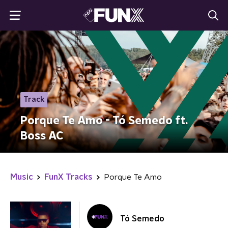
Track
Porque Te Amo - Tó Semedo ft.
Boss AC
Music
FunX Tracks
Porque Te Amo
Tó Semedo