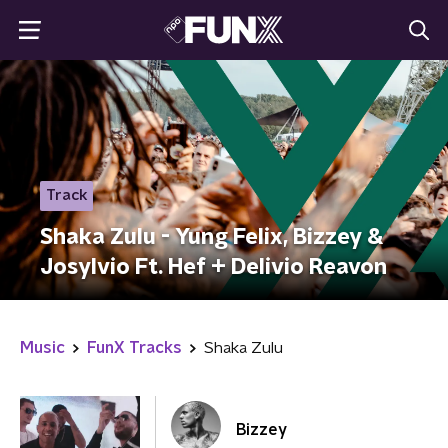
Track
Shaka Zulu - Yung Felix, Bizzey &
Josylvio Ft. Hef + Delivio Reavon
Music
FunX Tracks
Shaka Zulu
Bizzey