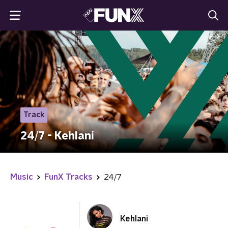
Track
24/7 - Kehlani
Music
FunX Tracks
24/7
Kehlani