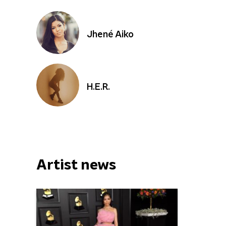
Jhené Aiko
H.E.R.
Artist news