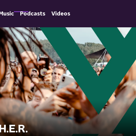
Music
Podcasts
Videos
H.E.R.