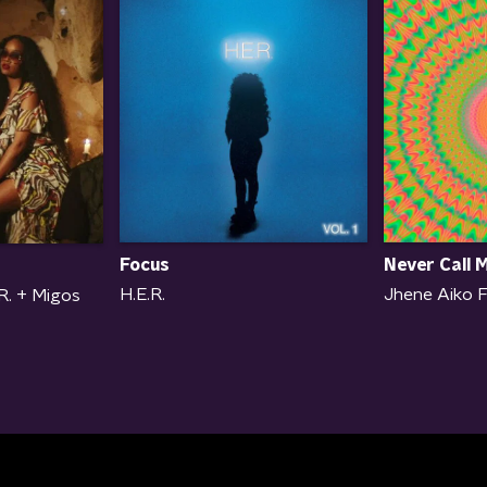
Focus
Never Call 
H.E.R.
Jhene Aiko F
.R. + Migos