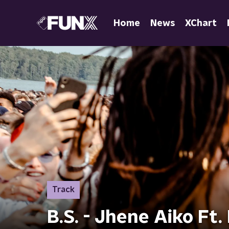
Home
News
XChart
Track
B.S. - Jhene Aiko Ft. 