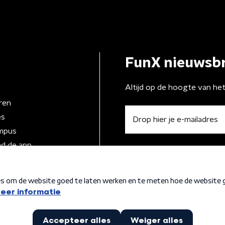
FunX nieuwsbr
Altijd op de hoogte van he
ren
es
mpus
d de app