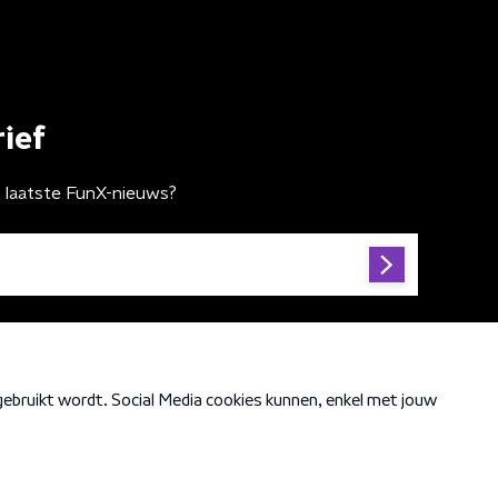
ief
t laatste FunX-nieuws?
Cookiebeleid