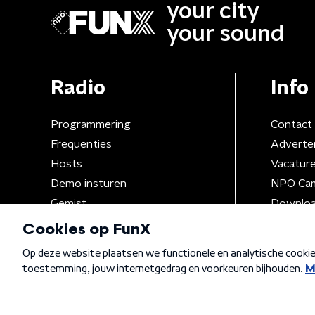
your city
your sound
Radio
Info
Programmering
Contact
Frequenties
Adverte
Hosts
Vacatur
Demo insturen
NPO Ca
Gemist
Downloa
Algemene voorwaarden
Privacybeleid