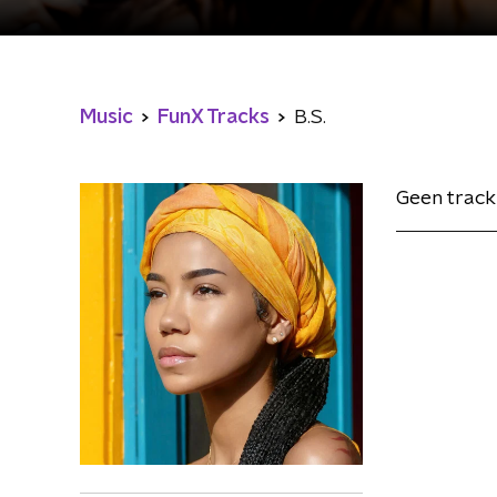
Music
FunX Tracks
B.S.
Geen track