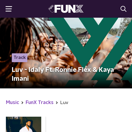
Track
Luv - Idaly Ft. Ronnie Flex & Kaya
Imani
Music
FunX Tracks
Luv