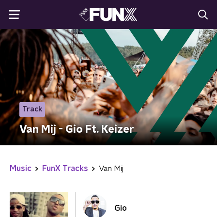
Track
Van Mij - Gio Ft. Keizer
Music
FunX Tracks
Van Mij
Gio