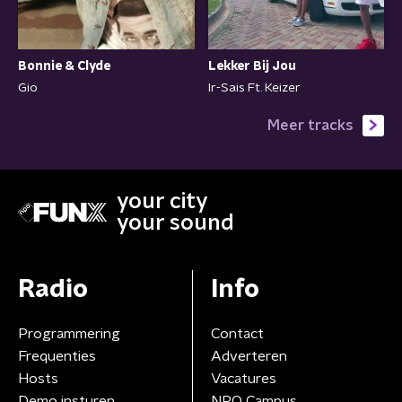
Bonnie & Clyde
Lekker Bij Jou
Gio
Ir-Sais Ft. Keizer
Meer tracks
your city
your sound
Radio
Info
Programmering
Contact
Frequenties
Adverteren
Hosts
Vacatures
Demo insturen
NPO Campus