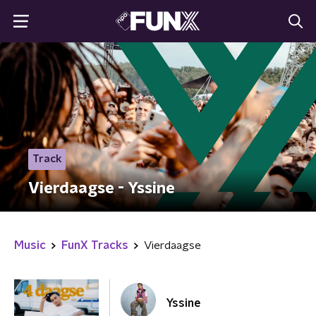
Track
Vierdaagse - Yssine
Music
FunX Tracks
Vierdaagse
Yssine