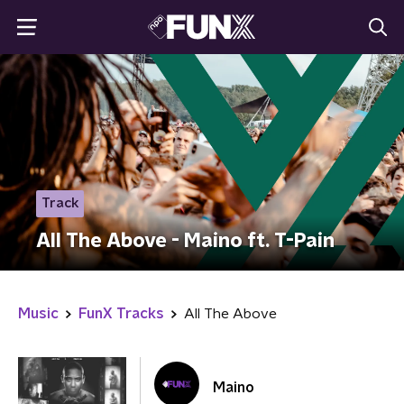
Track
All The Above - Maino ft. T-Pain
Music
FunX Tracks
All The Above
Maino