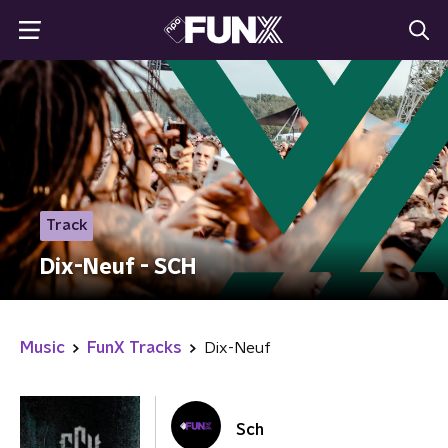
Track
Dix-Neuf - SCH
Music
FunX Tracks
Dix-Neuf
Sch