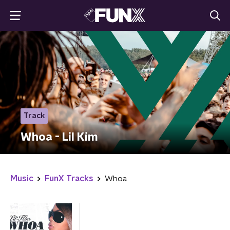
Track
Whoa - Lil Kim
Music
FunX Tracks
Whoa