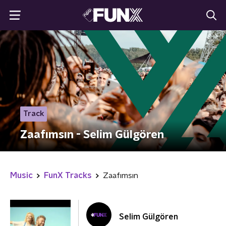
Track
Zaafımsın - Selim Gülgören
Music
FunX Tracks
Zaafımsın
Selim Gülgören