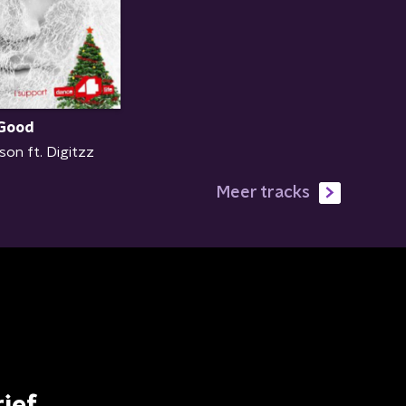
Good
on ft. Digitzz
Meer tracks
ief