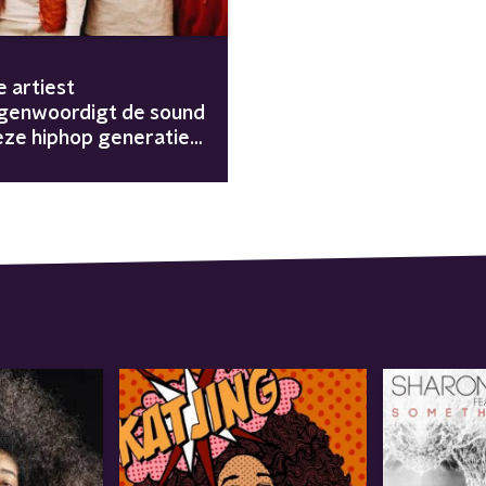
e artiest
genwoordigt de sound
eze hiphop generatie?"
X Base met Josbros &
zz