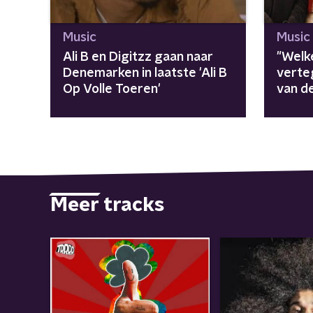
Music
Music
Ali B en Digitzz gaan naar
"Welk
Denemarken in laatste 'Ali B
verte
Op Volle Toeren'
van d
- Fun
Digit
Meer tracks