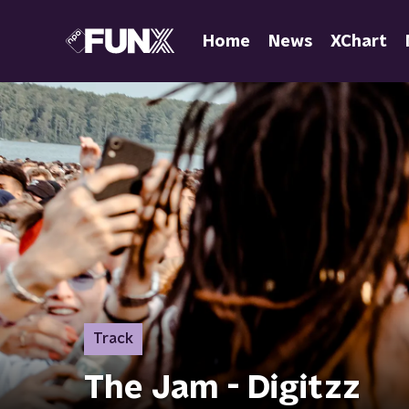
Home
News
XChart
Track
The Jam - Digitzz