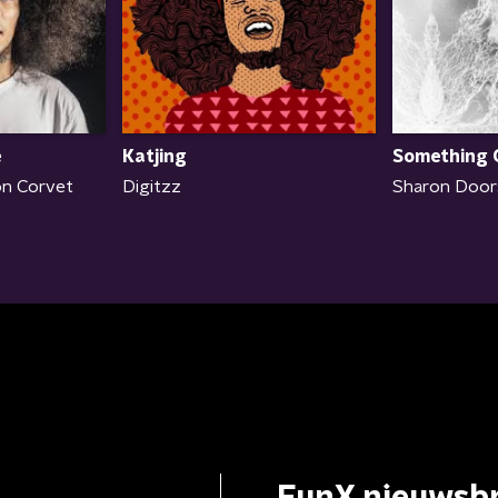
e
Katjing
Something 
on Corvet
Digitzz
Sharon Doors
FunX nieuwsbr