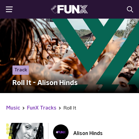
Track
Roll It - Alison Hinds
Music
FunX Tracks
Roll It
Alison Hinds