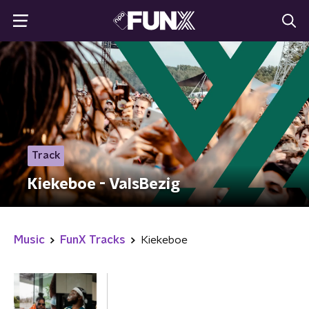
Track
Kiekeboe - ValsBezig
Music
FunX Tracks
Kiekeboe