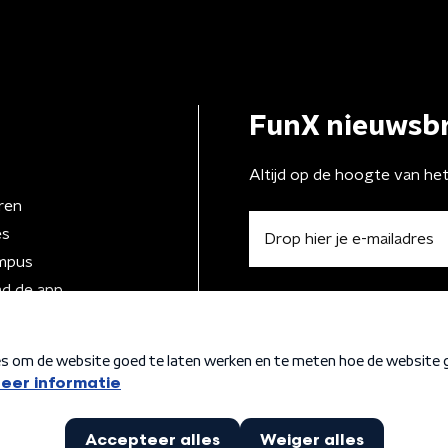
FunX nieuwsbr
Altijd op de hoogte van he
ren
es
mpus
d de app