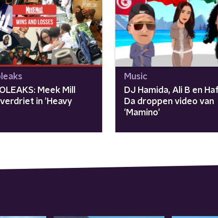
leaks
Music
LEAKS: Meek Mill
DJ Hamida, Ali B en Ha
verdriet in 'Heavy
Da droppen video van
'
'Mamino'