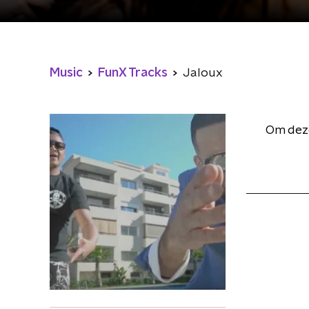
Music
FunX Tracks
Jaloux
Om deze