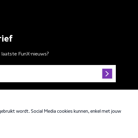
ief
t laatste FunX-nieuws?
Cookiebeleid