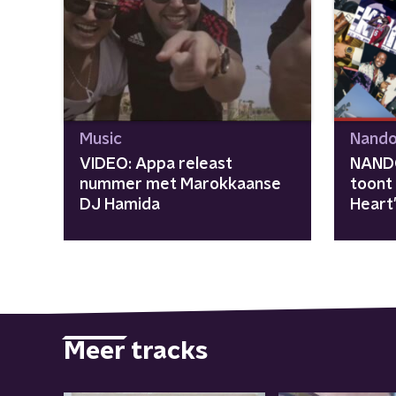
Music
Nando
VIDEO: Appa releast
NANDO
nummer met Marokkaanse
toont 
DJ Hamida
Heart
Meer tracks