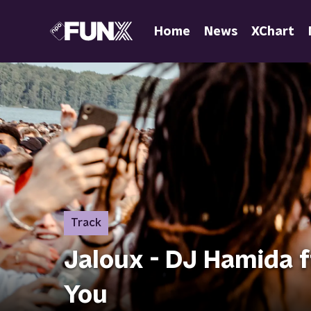
Home
News
XChart
Track
Jaloux - DJ Hamida ft
You