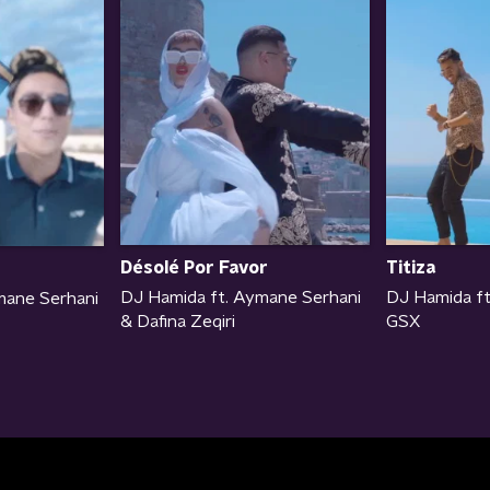
Titiza
Désolé Por Favor
DJ Hamida ft
DJ Hamida ft. Aymane Serhani
mane Serhani
GSX
& Dafina Zeqiri