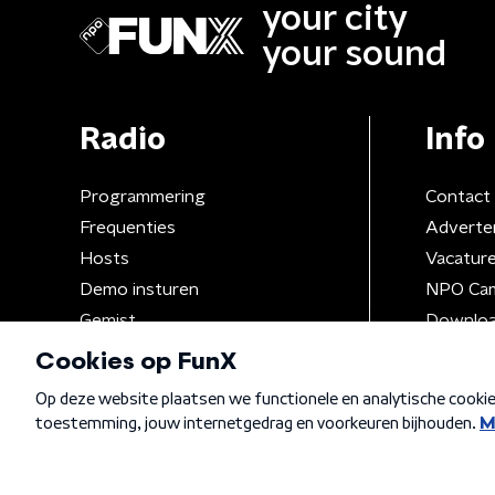
your city
your sound
Radio
Info
Programmering
Contact
Frequenties
Adverte
Hosts
Vacatur
Demo insturen
NPO Ca
Gemist
Downloa
Algemene voorwaarden
Privacybeleid