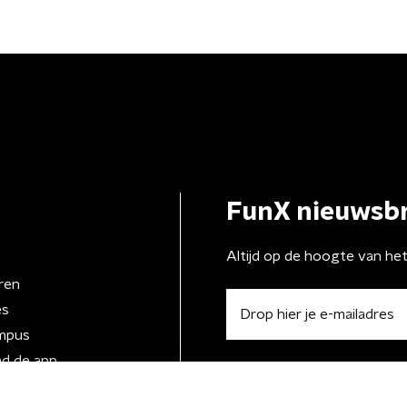
FunX nieuwsbr
Altijd op de hoogte van he
ren
es
mpus
d de app