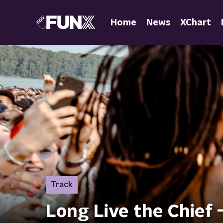
Home
News
XChart
Track
Long Live the Chief 