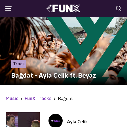
Track
Bağdat - Ayla Çelik ft. Beyaz
Music
FunX Tracks
Bağdat
Ayla Çelik