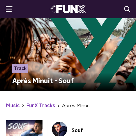
Track
Après Minuit - Souf
Music
FunX Tracks
Après Minuit
Souf