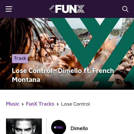
Track
Lose Control - Dimello ft. French
Montana
Music
FunX Tracks
Lose Control
Dimello