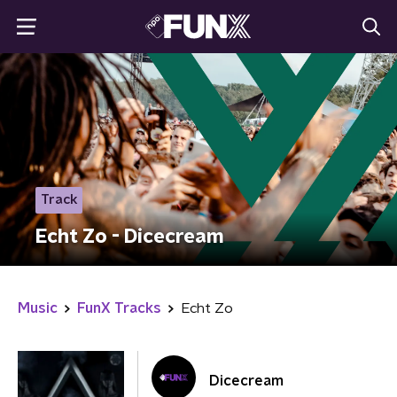
Track
Echt Zo - Dicecream
Music
FunX Tracks
Echt Zo
Dicecream