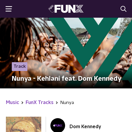
Track
Nunya - Kehlani feat. Dom Kennedy
Music
FunX Tracks
Nunya
Dom Kennedy