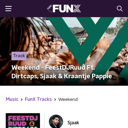
Track
Weekend - FeestDJRuud Ft.
Dirtcaps, Sjaak & Kraantje Pappie
Music
FunX Tracks
Weekend
Sjaak