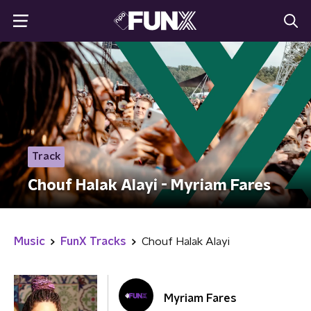
Track
Chouf Halak Alayi - Myriam Fares
Music
FunX Tracks
Chouf Halak Alayi
Myriam Fares