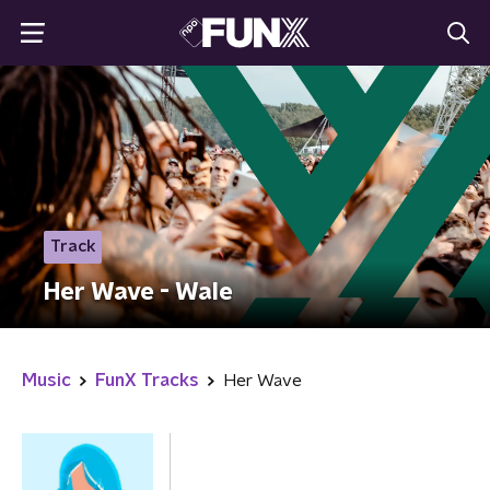
Track
Her Wave - Wale
Music
FunX Tracks
Her Wave